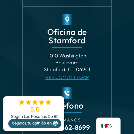
Oficina de
Stamford
1010 Washington
Boulevard
Stamford, CT 06901
VER CÓMO LLEGAR
Teléfono
5.0
EN
Según Las Reseñas De 95
LLÁMANOS
déjanos tu opinión en
ES
(203) 862-8699