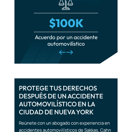
Responsabilidad municipal
Conducta indebida de la policía
$100K
Responsabilidad por productos
defectuosos
e de
Acuerdo por un accidente
Ac
automovilístico
Accidentes por quemaduras
Lesiones de la médula espinal
Accidentes ferroviarios
Lesiones cerebrales
traumáticas
PROTEGE TUS DERECHOS
DESPUÉS DE UN ACCIDENTE
Accidentes turísticos
AUTOMOVILÍSTICO EN LA
CIUDAD DE NUEVA YORK
Muerte por negligencia
Reúnete con un abogado con experiencia en
accidentes automovilísticos de Sakkas, Cahn