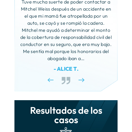
Responsabilidad civil por las
Abuso sexual infantil
Tuve mucha suerte de poder contactar a
 máximo!
instalaciones
Mitchel Weiss después de un accidente en
FELA
Accidentes con fuga
Accidentes con bicicletas Citi
Acoso sexual
el que mi mamá fue atropellada por un
Bike
Negligencia en la azotea
Accidentes con montacargas
Accidentes de motocicleta
Me lla
auto, se cayó y se rompió la cadera.
Toqueteo ilícito
Lesiones en las guarderías
o, el Sr.
bufet
Mitchel me ayudó a determinar el monto
Accidentes en las aceras
Accidentes en andamios
Accidentes de camiones
el bufete
años,
de la cobertura de responsabilidad civil del
Mordeduras de perro
Resbalones y caídas
s se
mejores
conductor en su seguro, que era muy bajo.
Accidentes laborales
Accidentes de peatones
s y
de
Me sentía mal porque los honorarios del
Accidentes por ahogamiento
Accidentes causados por la
e en mi
reclama
Accidentes en vehículos
abogado iban a…
nieve y el hielo
compartidos
Reclamación por
 estaré
como s
- ALICE T.
responsabilidad civil federal
 duda
Accidentes de taxi
migos y…
Accidentes de transbordador
Accidentes de Uber
Lesiones por incendio
Lesiones en las placas de
Resultados de los
crecimiento
casos
Envenenamiento por plomo