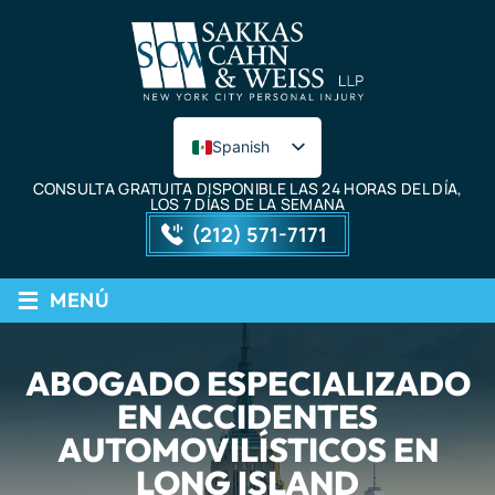
Spanish
English
CONSULTA GRATUITA DISPONIBLE LAS 24 HORAS DEL DÍA,
LOS 7 DÍAS DE LA SEMANA
(212) 571-7171
≡
MENÚ
ABOGADO ESPECIALIZADO
EN ACCIDENTES
AUTOMOVILÍSTICOS EN
LONG ISLAND