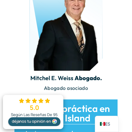
Mitchel E. Weiss
Abogado.
Abogado asociado
Áreas de práctica en
5.0
EN
Según Las Reseñas De 95
Long Island
déjanos tu opinión en
ES