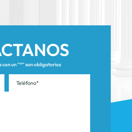
ÁCTANOS
con un ”*” son obligatorios