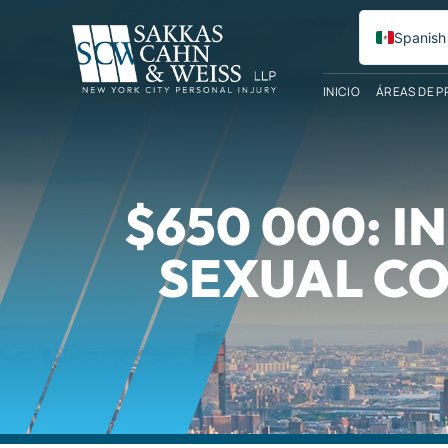
Spanish
English
INICIO
ÁREAS DE P
$650 000: 
SEXUAL CO