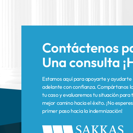
Contáctenos p
Una consulta
¡
Estamos aquí para apoyarte y ayudarte 
adelante con confianza. Compártanos lo
tu caso y evaluaremos tu situación para t
mejor camino hacia el éxito. ¡No esperes
primer paso hacia la indemnización!