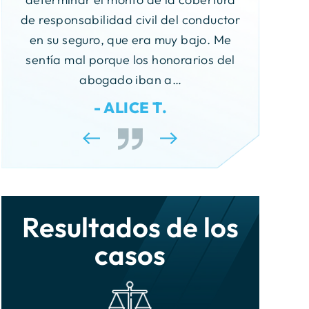
Accidentes de taxi
mejores
de responsabilidad civil del conductor
Reclamación por
sos
estado de
en su seguro, que era muy bajo. Me
responsabilidad civil federal
Accidentes de Uber
 mi
reclamacio
sentía mal porque los honorarios del
ré
Accidentes de transbordador
como si fu
abogado iban a…
a
- ALICE T.
Lesiones por incendio
os
Lesiones en las placas de
crecimiento
Envenenamiento por plomo
Resultados de los
Responsabilidad municipal
casos
Conducta indebida de la policía
Responsabilidad por productos
defectuosos