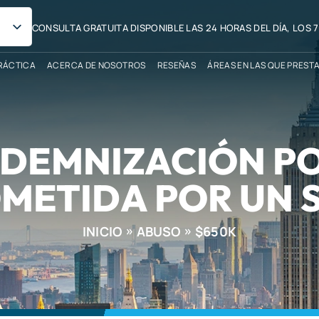
CONSULTA GRATUITA DISPONIBLE LAS 24 HORAS DEL DÍA, LOS 7
RÁCTICA
ACERCA DE NOSOTROS
RESEÑAS
ÁREAS EN LAS QUE PREST
INDEMNIZACIÓN P
METIDA POR UN
INICIO
ABUSO
$650K