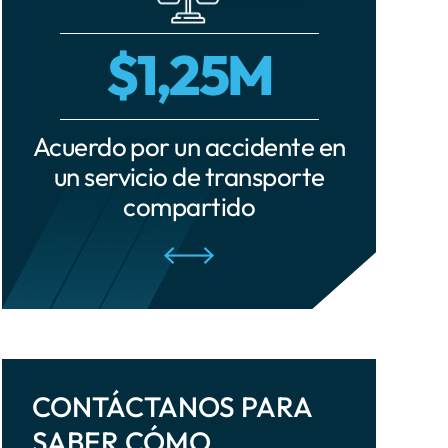
Accidentes por quemaduras
$1,25M
Lesiones de la médula espinal
Accidentes ferroviarios
 de
Acuerdo por un accidente en
Indemni
Lesiones cerebrales
o
un servicio de transporte
traumáticas
compartido
Accidentes turísticos
Muerte por negligencia
CONTÁCTANOS PARA
SABER CÓMO