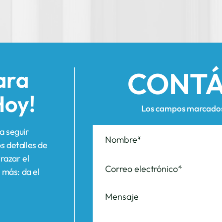
CONT
ara
Hoy!
Los campos marcados 
a seguir
s detalles de
razar el
 más: da el