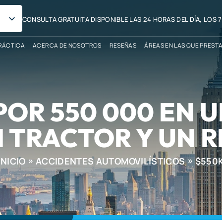
CONSULTA GRATUITA DISPONIBLE LAS 24 HORAS DEL DÍA, LOS 7
RÁCTICA
ACERCA DE NOSOTROS
RESEÑAS
ÁREAS EN LAS QUE PREST
POR 550 000 EN 
N TRACTOR Y UN 
INICIO
ACCIDENTES AUTOMOVILÍSTICOS
$550