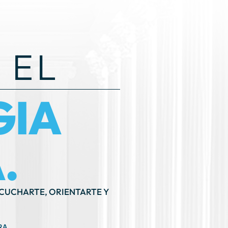
 EL
GIA
.
SCUCHARTE, ORIENTARTE Y
RA
171