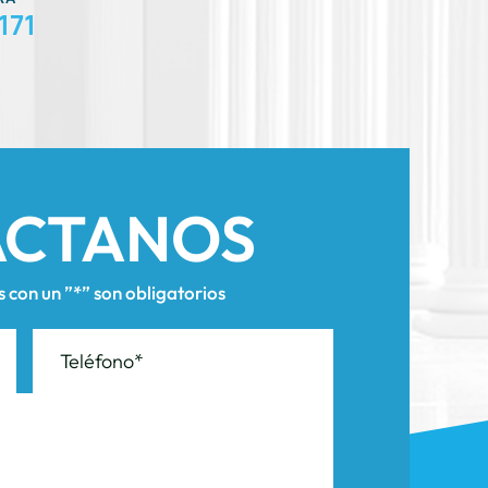
ÁCTANOS
con un ”*” son obligatorios