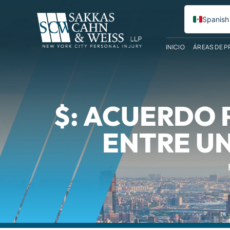
Spanish
English
INICIO
ÁREAS DE P
$: ACUERDO 
ENTRE U