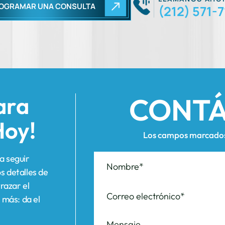
CONT
ara
Hoy!
Los campos marcados 
a seguir
s detalles de
razar el
 más: da el