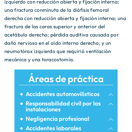
izquierdo con reducción abierta y fijación interna;
una fractura conminuta de la diáfisis femoral
derecha con reducción abierta y fijación interna; una
fractura de las caras superior y anterior del
acetábulo derecho; pérdida auditiva causada por
daño nervioso en el oído interno derecho; y un
neumotórax izquierdo que requirió ventilación
mecánica y una toracostomía.
Áreas de práctica
Accidentes automovilísticos
Accidentes de bicicleta
Responsabilidad civil por las
instalaciones
Accidentes de autobús
Lesiones relacionadas con
Negligencia profesional
Airbnb
Accidentes automovilísticos
Lesiones durante el parto
Accidentes laborales