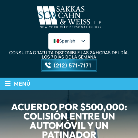
Spanish
English
CONSULTA GRATUITA DISPONIBLE LAS 24 HORAS DEL DÍA,
LOS 7 DÍAS DE LA SEMANA
(212) 571-7171
≡
MENÚ
ACUERDO POR $500,000:
COLISIÓN ENTRE UN
AUTOMÓVIL Y UN
PATINADOR