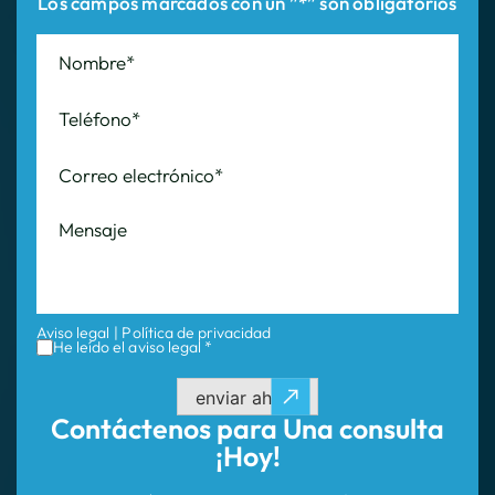
Aviso legal
|
Política de privacidad
He leído el aviso legal *
enviar ahora
Contáctenos para
Una consulta
¡Hoy!
Estamos aquí para apoyarte y ayudarte a seguir
adelante con confianza. Compártanos los
detalles de tu caso y evaluaremos tu situación