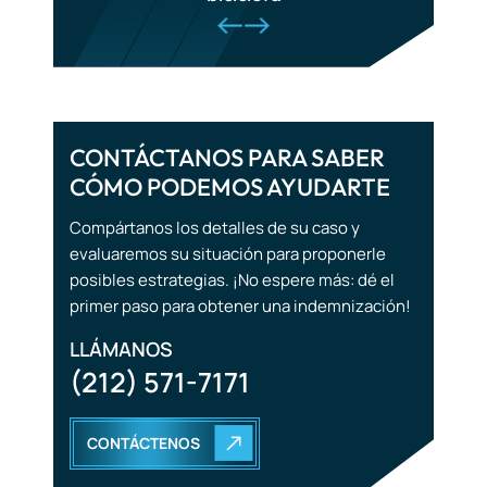
Accidentes ferroviarios
Lesiones cerebrales
traumáticas
CONTÁCTANOS PARA SABER
CÓMO PODEMOS AYUDARTE
Accidentes turísticos
Compártanos los detalles de su caso y
Muerte por negligencia
evaluaremos su situación para proponerle
posibles estrategias. ¡No espere más: dé el
primer paso para obtener una indemnización!
LLÁMANOS
(212) 571-7171
CONTÁCTENOS
EMPIEZA CON EL