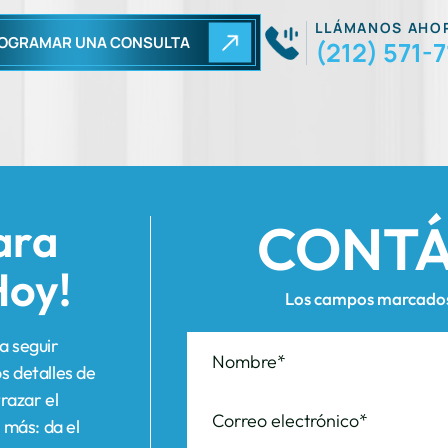
CONT
ara
Hoy!
Los campos marcados 
a seguir
s detalles de
razar el
 más: da el