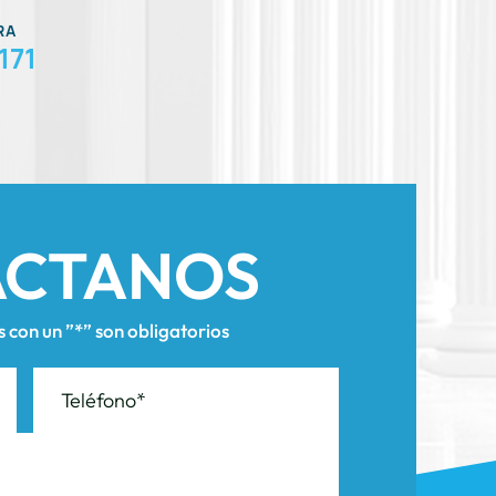
ÁCTANOS
con un ”*” son obligatorios