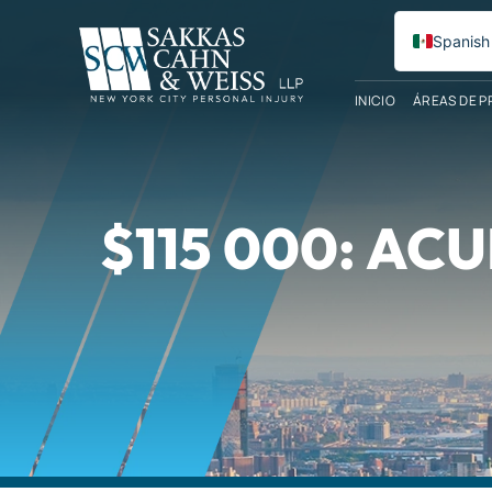
Spanish
English
INICIO
ÁREAS DE P
$115 000: A