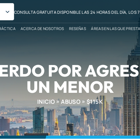
CONSULTA GRATUITA DISPONIBLE LAS 24 HORAS DEL DÍA, LOS 7
RÁCTICA
ACERCA DE NOSOTROS
RESEÑAS
ÁREAS EN LAS QUE PREST
CUERDO POR AGRES
UN MENOR
INICIO
ABUSO
$115K