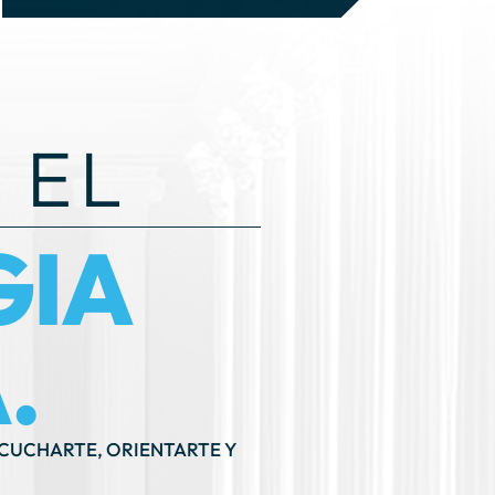
 EL
GIA
.
SCUCHARTE, ORIENTARTE Y
RA
171