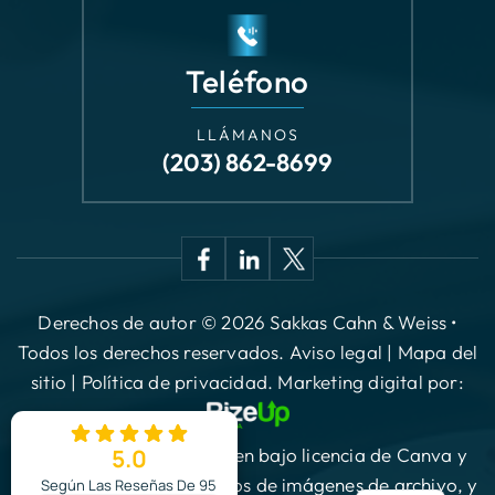
LLÁMANOS
(203) 862-8699
Derechos de autor © 2026 Sakkas Cahn & Weiss •
Todos los derechos reservados.
Aviso legal
|
Mapa del
sitio
|
Política de privacidad.
Marketing digital por:
*Las imágenes se obtienen bajo licencia de Canva y
otros proveedores externos de imágenes de archivo, y
se incluye la atribución cuando es necesario.
5.0
EN
Según Las Reseñas De 95