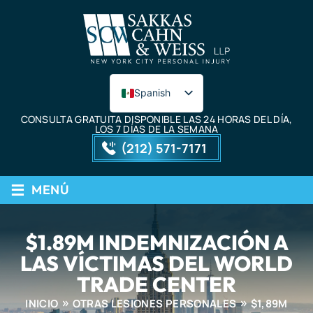
Spanish
English
CONSULTA GRATUITA DISPONIBLE LAS 24 HORAS DEL DÍA,
LOS 7 DÍAS DE LA SEMANA
(212) 571-7171
≡
MENÚ
$1.89M INDEMNIZACIÓN A
LAS VÍCTIMAS DEL WORLD
TRADE CENTER
INICIO
OTRAS LESIONES PERSONALES
$1,89M