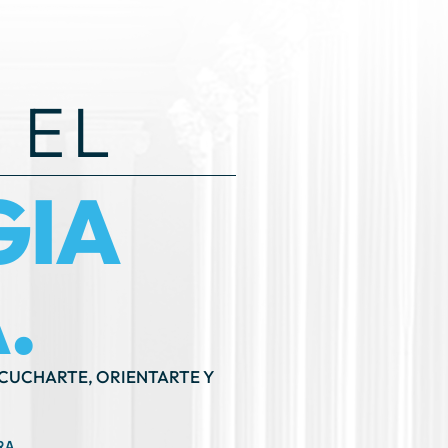
 EL
GIA
.
SCUCHARTE, ORIENTARTE Y
RA
171