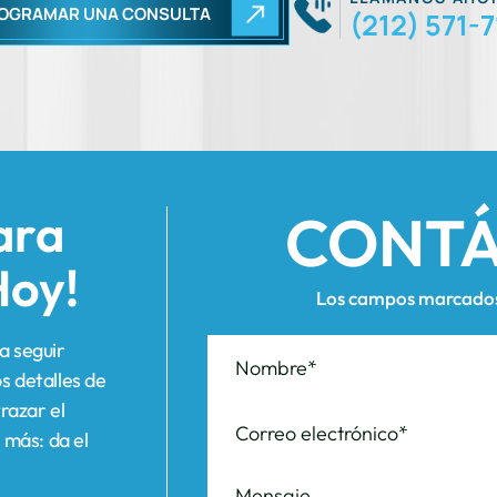
CONT
ara
Hoy!
Los campos marcados 
a seguir
s detalles de
razar el
 más: da el