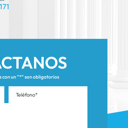
ÁCTANOS
con un ”*” son obligatorios