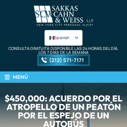
Spanish
English
CONSULTA GRATUITA DISPONIBLE LAS 24 HORAS DEL DÍA,
LOS 7 DÍAS DE LA SEMANA
(212) 571-7171
≡
MENÚ
$450,000: ACUERDO POR EL
ATROPELLO DE UN PEATÓN
POR EL ESPEJO DE UN
AUTOBÚS