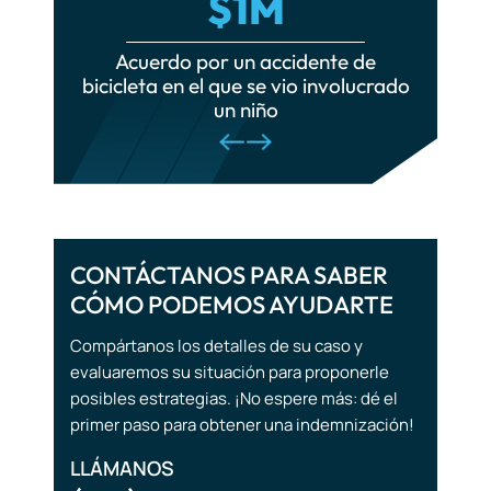
volucrado
servicio de transporte compartido
Accidentes por quemaduras
Lesiones de la médula espinal
Accidentes ferroviarios
Lesiones cerebrales
traumáticas
CONTÁCTANOS PARA SABER
CÓMO PODEMOS AYUDARTE
Accidentes turísticos
Compártanos los detalles de su caso y
Muerte por negligencia
evaluaremos su situación para proponerle
posibles estrategias. ¡No espere más: dé el
primer paso para obtener una indemnización!
LLÁMANOS
(212) 571-7171
CONTÁCTENOS