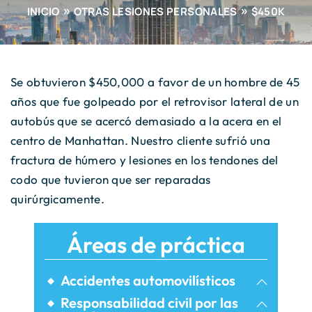
INICIO
OTRAS LESIONES PERSONALES
$450K
Se obtuvieron $450,000 a favor de un hombre de 45
años que fue golpeado por el retrovisor lateral de un
autobús que se acercó demasiado a la acera en el
centro de Manhattan. Nuestro cliente sufrió una
fractura de húmero y lesiones en los tendones del
codo que tuvieron que ser reparadas
quirúrgicamente.
Áreas de práctica
Accidentes automovilísticos
Accidentes de bicicleta
Responsabilidad civil por las