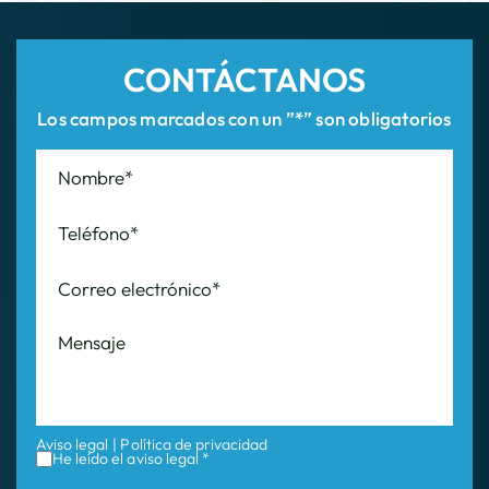
Los campos marcados con un ”*” son obligatorios
Aviso legal
|
Política de privacidad
He leído el aviso legal *
enviar ahora
Contáctenos para
Una consulta
¡Hoy!