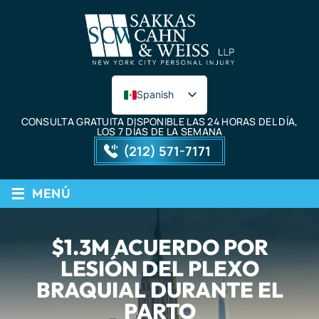
Spanish
English
CONSULTA GRATUITA DISPONIBLE LAS 24 HORAS DEL DÍA,
LOS 7 DÍAS DE LA SEMANA
(212) 571-7171
≡
MENÚ
$1.3M ACUERDO POR
LESIÓN DEL PLEXO
BRAQUIAL DURANTE EL
PARTO