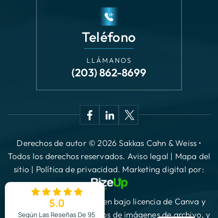
LLÁMANOS
(203) 862-8699
Derechos de autor © 2026 Sakkas Cahn & Weiss •
Todos los derechos reservados.
Aviso legal
|
Mapa del
sitio
|
Política de privacidad.
Marketing digital por:
*Las imágenes se obtienen bajo licencia de Canva y
otros proveedores externos de imágenes de archivo, y
se incluye la atribución cuando es necesario.
5.0
EN
Según Las Reseñas De 95